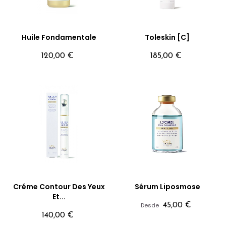
Huile Fondamentale
Toleskin [C]
Precio
Precio
120,00 €
185,00 €
Créme Contour Des Yeux
Sérum Liposmose
Et...
Precio
Desde
45,00 €
Precio
140,00 €