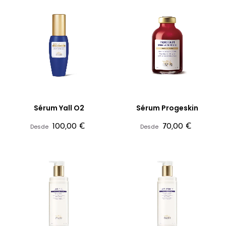
Sérum Yall O2
Sérum Progeskin
Precio
Precio
Desde
100,00 €
Desde
70,00 €