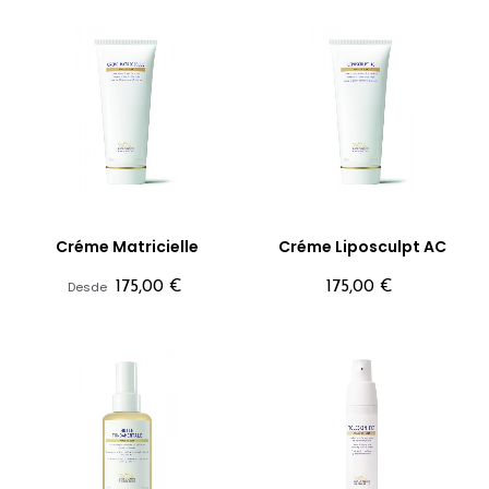
Créme Matricielle
Créme Liposculpt AC
Precio
Precio
Desde
175,00 €
175,00 €