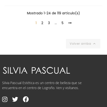
Mostrado 1-24 de 119 artículo(s)
1
2
3
…
5
Volver arriba

Silvia Pascual Estética es un centro de belleza que se
encuentra en el centro de Logroño. Ven y visítanos.