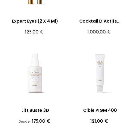
Expert Eyes (2 X 4 Ml)
Cocktail D'Actifs...
Precio
Precio
125,00 €
1.000,00 €
Lift Buste 3D
Cible PIGM 400
Precio
Precio
Desde
175,00 €
121,00 €