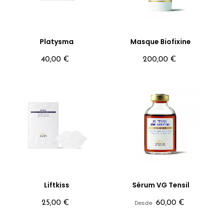
Platysma
Masque Biofixine
Precio
Precio
40,00 €
200,00 €
Liftkiss
Sérum VG Tensil
Precio
Precio
25,00 €
Desde
60,00 €