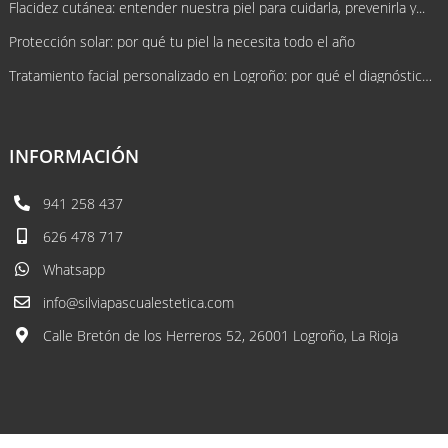
Flacidez cutánea: entender nuestra piel para cuidarla, prevenirla y...
Protección solar: por qué tu piel la necesita todo el año
Tratamiento facial personalizado en Logroño: por qué el diagnóstico lo cambia...
INFORMACIÓN
941 258 437
626 478 717
Whatsapp
info@silviapascualestetica.com
Calle Bretón de los Herreros 52, 26001 Logroño, La Rioja