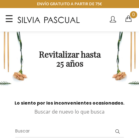
ENVÍO GRATUITO A PARTIR DE 75€
0
Navegación
☰
de
palanca
Revitalizar hasta
25 años
Lo siento por los inconvenientes ocasionados.
Buscar de nuevo lo que busca