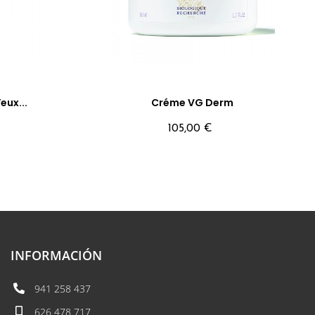
ux...
Créme VG Derm
Precio
105,00 €
INFORMACIÓN
941 258 437
626 478 717