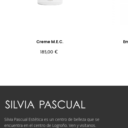
Creme M.E.C.
Em
Precio
185,00 €
Silvia Pascual Estética es un centro de belleza que se
encuentra en el centro de Logroño. Ven y visítanos.