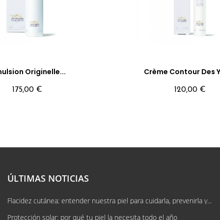
ulsion Originelle...
Crème Contour Des Ye
Precio
Precio
175,00 €
120,00 €
ÚLTIMAS NOTICIAS
Flacidez cutánea: entender nuestra piel para cuidarla, prevenirla y...
Protección solar: por qué tu piel la necesita todo el año