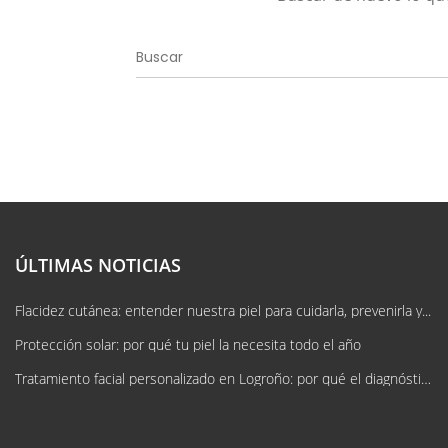
ÚLTIMAS NOTICIAS
Flacidez cutánea: entender nuestra piel para cuidarla, prevenirla y...
Protección solar: por qué tu piel la necesita todo el año
Tratamiento facial personalizado en Logroño: por qué el diagnóstico lo cambia...