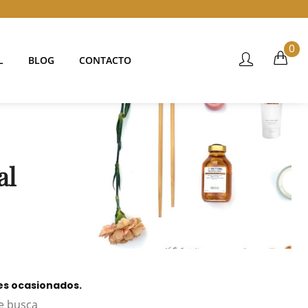
0
L
BLOG
CONTACTO
al
tes ocasionados.
e busca