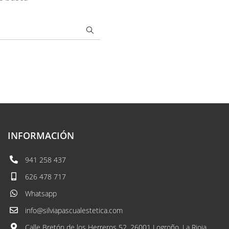
INFORMACIÓN
941 258 437
626 478 717
Whatsapp
info@silviapascualestetica.com
Calle Bretón de los Herreros 52, 26001 Logroño, La Rioja