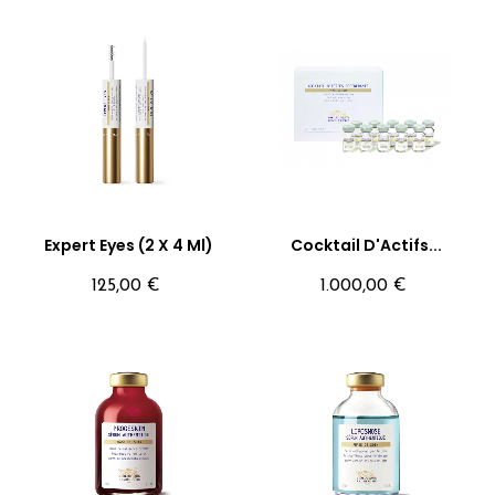
Expert Eyes (2 X 4 Ml)
Cocktail D'Actifs...
Precio
Precio
125,00 €
1.000,00 €