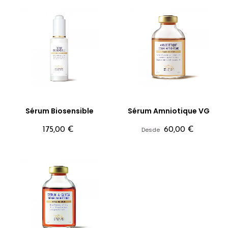
Sérum Biosensible
Sérum Amniotique VG
Precio
Precio
175,00 €
Desde
60,00 €