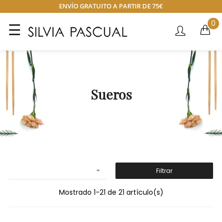
ENVÍO GRATUITO A PARTIR DE 75€
0
Navegación
☰
de
palanca
Sueros

Filtrar
Mostrado 1-21 de 21 artículo(s)