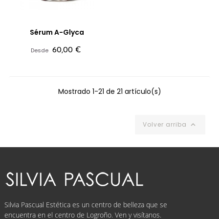
Sérum A-Glyca
Precio
Desde
60,00 €
Mostrado 1-21 de 21 artículo(s)
Volver arriba

Silvia Pascual Estética es un centro de belleza que se
encuentra en el centro de Logroño. Ven y visítanos.