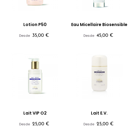
Lotion P50
Eau Micellaire Biosensible
Precio
Precio
Desde
35,00 €
Desde
45,00 €
Lait VIP O2
Lait E.V.
Precio
Precio
Desde
25,00 €
Desde
25,00 €