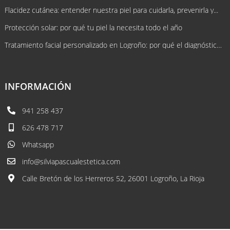
Flacidez cutánea: entender nuestra piel para cuidarla, prevenirla y...
Protección solar: por qué tu piel la necesita todo el año
Tratamiento facial personalizado en Logroño: por qué el diagnóstico lo cambia...
INFORMACIÓN
941 258 437
626 478 717
Whatsapp
info@silviapascualestetica.com
Calle Bretón de los Herreros 52, 26001 Logroño, La Rioja