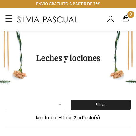
ENVÍO GRATUITO A PARTIR DE 75€
0
Navegación
☰
de
palanca
Leches y lociones

Filtrar
Mostrado 1-12 de 12 artículo(s)