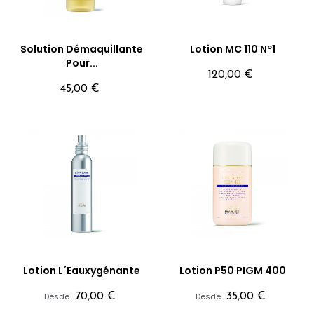
Solution Démaquillante
Lotion MC 110 Nº1
Pour...
Precio
120,00 €
Precio
45,00 €
Lotion L´Eauxygénante
Lotion P50 PIGM 400
Precio
Precio
Desde
70,00 €
Desde
35,00 €