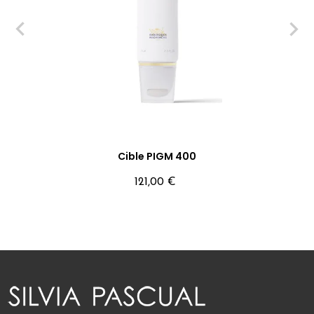
‹
›
Cible PIGM 400
Precio
121,00 €