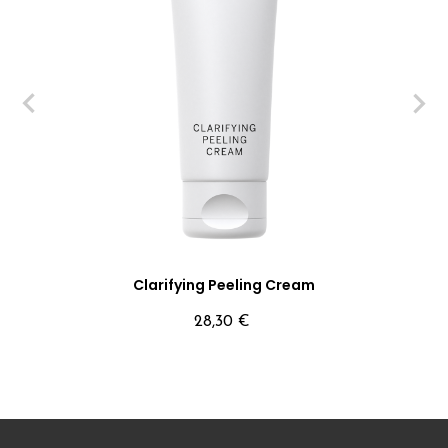
‹
›
Clarifying Peeling Cream
Precio
28,30 €