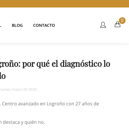
0
L
BLOG
CONTACTO
roño: por qué el diagnóstico lo
do
:
lunes,
mayo
25
2026
a. Centro avanzado en Logroño con 27 años de
n destaca y quién no.