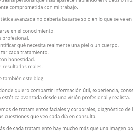
 sea la persona que más aparece hablando en vídeos o mostr
nte comprometida con mi trabajo.
tética avanzada no debería basarse solo en lo que se ve en 
arse en el conocimiento.
s profesional.
ntificar qué necesita realmente una piel o un cuerpo.
izar cada tratamiento.
 con honestidad.
 resultados reales.
e también este blog.
donde quiero compartir información útil, experiencia, cons
estética avanzada desde una visión profesional y realista.
mos de tratamientos faciales y corporales, diagnóstico de l
s cuestiones que veo cada día en consulta.
ás de cada tratamiento hay mucho más que una imagen bonit