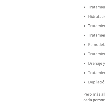
Tratamien
Hidrataci
Tratamie
Tratamien
Remodela
Tratamien
Drenaje y
Tratamien
Depilació
Pero más al
cada person