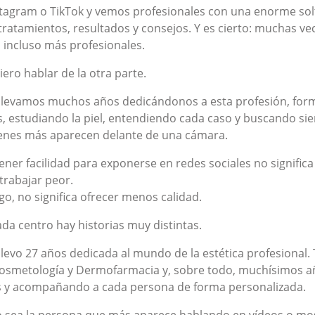
tagram o TikTok y vemos profesionales con una enorme solt
ratamientos, resultados y consejos. Y es cierto: muchas ve
incluso más profesionales.
 Placenta
Expert Eyes (2 X 4 Ml)
ero hablar de la otra parte.
o
Precio
0 €
125,00 €
llevamos muchos años dedicándonos a esta profesión, for
s, estudiando la piel, entendiendo cada caso y buscando s
nes más aparecen delante de una cámara.
ner facilidad para exponerse en redes sociales no signific
 trabajar peor.
go, no significa ofrecer menos calidad.
da centro hay historias muy distintas.
llevo 27 años dedicada al mundo de la estética profesional
osmetología y Dermofarmacia y, sobre todo, muchísimos año
 y acompañando a cada persona de forma personalizada.