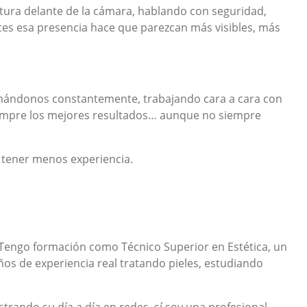
ura delante de la cámara, hablando con seguridad,
ces esa presencia hace que parezcan más visibles, más
Cocktail D'Actifs...
Lift Buste 3D
Precio
Precio
1.000,00 €
Desde
175,00 €
mándonos constantemente, trabajando cara a cara con
iempre los mejores resultados… aunque no siempre
a tener menos experiencia.
. Tengo formación como Técnico Superior en Estética, un
s de experiencia real tratando pieles, estudiando