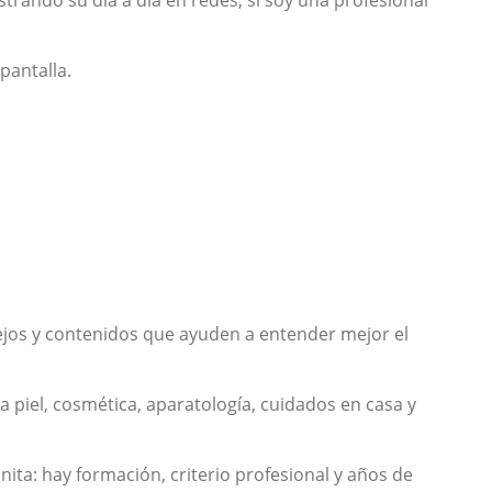
ando su día a día en redes, sí soy una profesional
pantalla.
ejos y contenidos que ayuden a entender mejor el
a piel, cosmética, aparatología, cuidados en casa y
a: hay formación, criterio profesional y años de