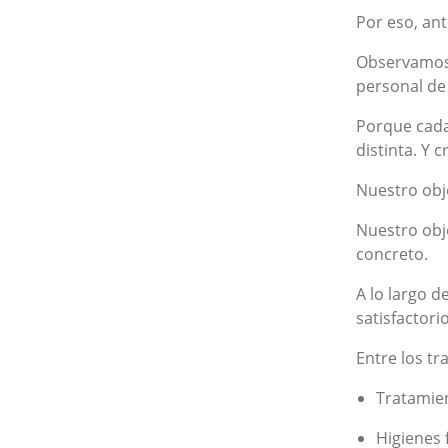
Por eso, ant
Observamos 
personal de 
Porque cada
distinta. Y 
Nuestro obj
Nuestro obje
concreto.
A lo largo 
satisfactori
Entre los t
Tratamien
Higienes 