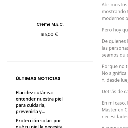
Abrimos Ins
‹
›
mostrando t
modernos o 
Creme M.E.C.
Creme ISO
Pero hoy qui
Precio
Preci
185,00 €
90,0
De quienes 
las persona
seamos quie
Porque no te
No significa
ÚLTIMAS NOTICIAS
Y, desde lue
Detrás de ca
Flacidez cutánea:
entender nuestra piel
En mi caso, 
para cuidarla,
Máster en C
prevenirla y...
necesidades
Protección solar: por
qué tu piel la necesita