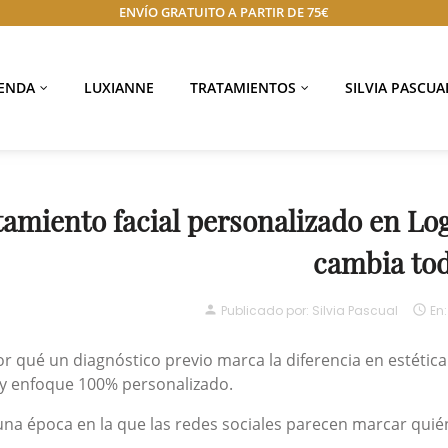
ENVÍO GRATUITO A PARTIR DE 75€
IENDA
LUXIANNE
TRATAMIENTOS
SILVIA PASCUA
tamiento facial personalizado en Log
cambia to
person
Publicado por:
Silvia Pascual

En
r qué un diagnóstico previo marca la diferencia en estétic
 y enfoque 100% personalizado.
una época en la que las redes sociales parecen marcar quié