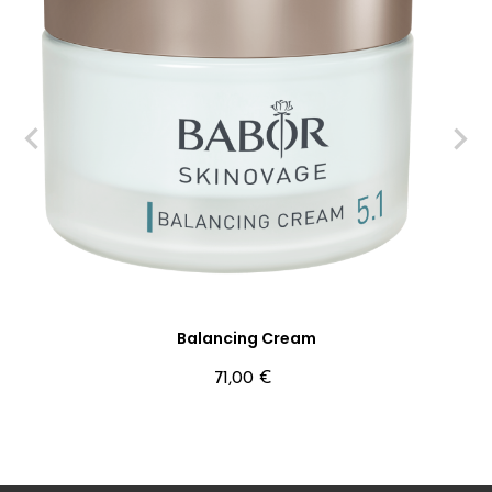
‹
›
Balancing Cream
Precio
71,00 €